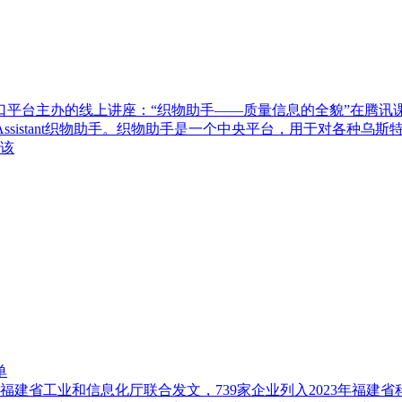
群窗口平台主办的线上讲座：“织物助手——质量信息的全貌”在腾
qAssistant织物助手。织物助手是一个中央平台，用于对各
该
单
福建省工业和信息化厅联合发文，739家企业列入2023年福