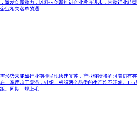
，激发创新动力，以科技创新推进企业发展进步，带动行业转型
人企业相关名单的通
需形势未能如行业期待呈现快速复苏，产业链衔接的阻滞仍有存在
二季度趋于缓滞，针织、梭织两个品类的生产均不旺盛。1~5月
差距。同期，规上毛