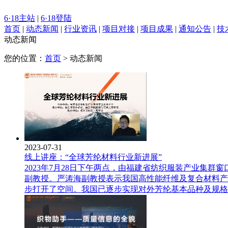
6·18主站
|
6·18登陆
首页
|
动态新闻
|
行业资讯
|
项目对接
|
项目成果
|
通知公告
|
技
动态新闻
您的位置：
首页
>
动态新闻
2023-07-31
线上讲座：“全球芳纶材料行业新进展”
2023年7月28日下午两点，由福建省纺织服装产业集
副教授。严涛海副教授表示我国高性能纤维及复合材料产
步打开了空间。我国已逐步实现对外芳纶基本品种及规格