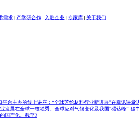
术需求
|
产学研合作
|
入驻企业
|
专家库
|
关于我们
群窗口平台主办的线上讲座：“全球芳纶材料行业新进展”在腾讯课
业发展在全球一枝独秀。全球应对气候变化及我国“碳达峰”“碳
的国产化。截至2