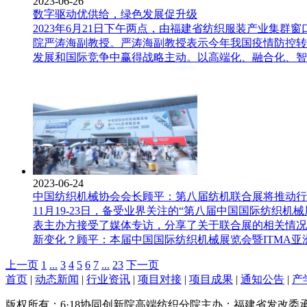
2023-06-26
数字驱动优供给，绿色发展促升级
2023年6月21日下午两点，由福建省纺织服装产业集
院严涛海副教授。严涛海副教授表示今年我国疫情防控转
发展和国际竞争中赢得战略主动。以高端化、融合化、智
2023-06-24
中国纺织机械协会会长顾平：第八届纺机联合展将推动行
11月19-23日，备受业界关注的“第八届中国国际纺织
表主办方接受了媒体专访，分享了关于联合展的相关情况
新变化？顾平：本届中国国际纺织机械展览会暨ITMA亚
上一页
1
...
3
4
5
6
7
...
23
下一页
首页
|
动态新闻
|
行业资讯
|
项目对接
|
项目成果
|
通知公告
|
产
版权所有：6·18协同创新院高端纺织分院
主办：福建省发改委