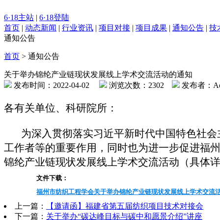
6·18主站
|
6·18登陆
首页
|
动态新闻
|
行业资讯
|
项目对接
|
项目成果
|
通知公告
|
技
通知公告
首页
>
通知公告
关于举办锦纶产业链现状发展线上学术交流活动的通知
发布时间：2022-04-02
浏览次数：2302
发布者：Ad
各有关单位、科研院所：
为深入贯彻落实习近平新时代中国特色社会主
工作者等的重要作用，同时也为进一步促进福
锦纶产业链现状发展线上学术交流活动（具体
文件下载：
福州市纺织工程学会关于举办锦纶产业链现状发展线上学术交流活动
上一篇：
【邀请函】福建省第五届纺织项目技术对接会
下一篇：
关于举办“碳达峰目标与碳中和愿景介绍”讲座